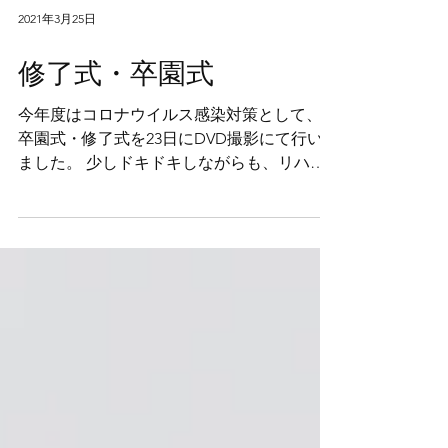
2021年3月25日
修了式・卒園式
今年度はコロナウイルス感染対策として、
卒園式・修了式を23日にDVD撮影にて行い
ました。 少しドキドキしながらも、リハー
サルより立派に証書を受け取った子どもた
ち。 この1年間で大きく成長したな～と嬉し
く思いました。 その後は、2,3歳児の英語教
室・体操教室の発表会。...