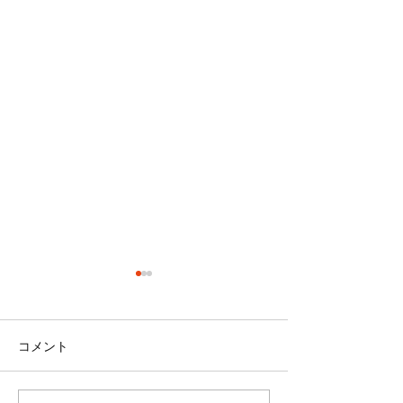
コメント
避難訓練
ひなまつり会