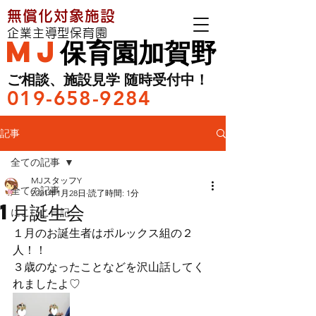
無償化対象施設
企業主導型保育園
MJ
保育園加賀野
ご相談、施設見学 随時受付中！
019-658-9284
記事
全ての記事
MJスタッフY
全ての記事
2021年1月28日
読了時間: 1分
1月誕生会
にこにこ日記
１月のお誕生者はポルックス組の２
人！！
３歳のなったことなどを沢山話してく
れましたよ♡