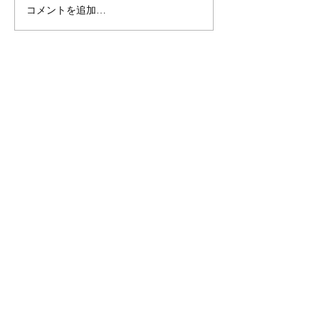
コメントを追加…
サービス・事業一覧
- スポーツ振興事業
- 企業型保育園運用事業
- OTHERS
営業時間
月曜ー金曜:9:00 - 17:00
アクセス・お問合せ
〒020-0807
岩手県盛岡市流通センター北1-12-